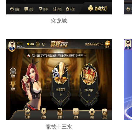
窝龙城
竞技十三水